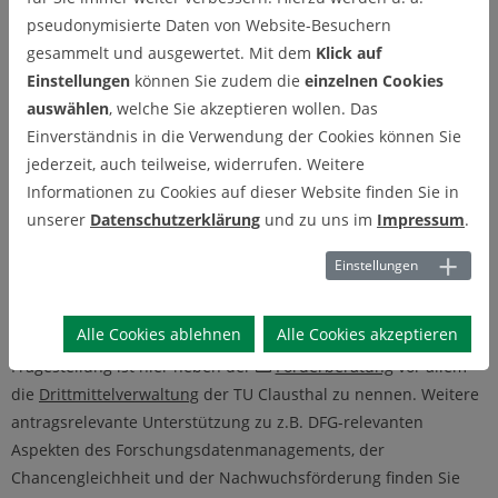
pseudonymisierte Daten von Website-Besuchern
Einbindung der Hochschulleitung sowie hinsichtlich spezieller
gesammelt und ausgewertet. Mit dem
Klick auf
"Querschnittsthemen" wie Forschungsdatenmanagement,
Einstellungen
können Sie zudem die
einzelnen Cookies
Chancengleichheit oder Nachwuchsförderung zu beachten.
auswählen
, welche Sie akzeptieren wollen. Das
Spezifische Informationen hierzu haben wir in einer
Übersicht
Einverständnis in die Verwendung der Cookies können Sie
zum Antragsprozess
und in den Hinweisen zu relevanten
jederzeit, auch teilweise, widerrufen. Weitere
Förderprogrammen
zusammengestellt.
Informationen zu Cookies auf dieser Website finden Sie in
Thematische Ansprechpartner
unserer
Datenschutzerklärung
und zu uns im
Impressum
.
Die zentralen Service- und Verwaltungseinheiten der TU
Einstellungen
Clausthal stehen Ihnen bei der Vorbereitung, Beantragung und
Durchführung von Forschungsvorhaben unterstützend zur
Alle Cookies ablehnen
Alle Cookies akzeptieren
Seite. Je nach Status Ihres Vorhabens und spezifischer
Fragestellung ist hier neben der
Förderberatung
vor allem
die
Drittmittelverwaltung
der TU Clausthal zu nennen. Weitere
antragsrelevante Unterstützung zu z.B. DFG-relevanten
Aspekten des Forschungsdatenmanagements, der
Chancengleichheit und der Nachwuchsförderung finden Sie