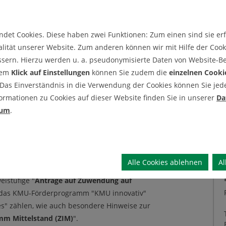
det Cookies. Diese haben zwei Funktionen: Zum einen sind sie erfo
lität unserer Website. Zum anderen können wir mit Hilfe der Cooki
können in der Regel nach einem
K
ssern. Hierzu werden u. a. pseudonymisierte Daten von Website-
gen. Diese Förderbekanntmachungen sind
dem
Klick auf Einstellungen
können Sie zudem die
einzelnen Cooki
it versehen. Neue, für die TU Clausthal
Mar
 Das Einverständnis in die Verwendung der Cookies können Sie jeder
UC-intern über die FFI-Mailingliste
ormationen zu Cookies auf dieser Website finden Sie in unserer
Da
sum
.
en wir zudem gezielte Förderrecherchen
 der Beantragung von bundesgeförderten
Alle Cookies ablehnen
Al
eine Zusammenstellung TU Clausthal-
Pet
eistufige "
Anträge auf Zuwendung auf
h das KMU-Förderprogramm "KMU innovativ"
" zählen, wie auch besondere Hinweise zur
mm Mittelstand (ZIM)
".